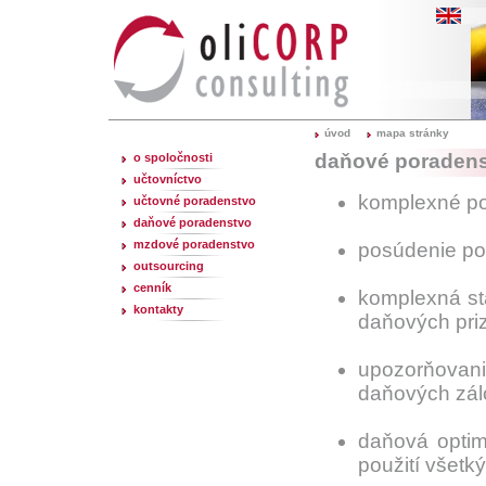
úvod
mapa stránky
daňové poraden
o spoločnosti
učtovníctvo
komplexné pos
učtovné poradenstvo
daňové poradenstvo
mzdové poradenstvo
posúdenie po
outsourcing
cenník
komplexná sta
kontakty
daňových priz
upozorňovani
daňových zálo
daňová optima
použití všetk