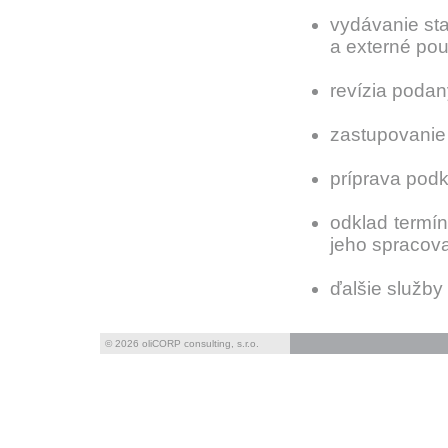
vydávanie sta
a externé pou
revízia poda
zastupovanie
príprava podk
odklad termín
jeho spraco
ďalšie služby
© 2026 oliCORP consulting, s.r.o.